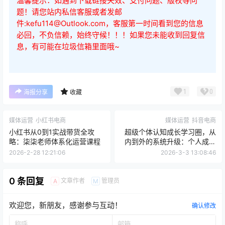
温馨提示：如遇到下载链接失效、支付问题、版权等问
题！请您站内私信客服或者发邮
件:kefu114@Outlook.com，客服第一时间看到您的信息
必回，不负信赖，始终守候！！！如果您未能收到回复信
息，有可能在垃圾信箱里面哦~
1
0
海报分享
收藏
媒体运营
小红书电商
媒体运营
抖音电商
小红书从0到1实战带货全攻
超级个体认知成长学习圈，从
略：柒柒老师体系化运营课程
内到外的系统升级：个人成长
与财富变现实战课
2026-2-28 12:21:06
2026-3-3 13:08:46
0 条回复
文章作者
管理员
A
M
欢迎您，新朋友，感谢参与互动！
确认修改