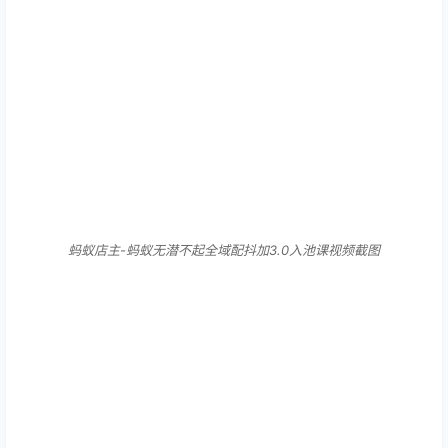
蚂蚁店主-蚂蚁无潜不起全域配抖加3.0入池课视频截图