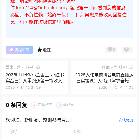
题！请您站内私信客服或者发邮
件:kefu114@Outlook.com，客服第一时间看到您的信息
必回，不负信赖，始终守候！！！如果您未能收到回复信
息，有可能在垃圾信箱里面哦~
0
0
海报分享
收藏
媒体运营
小红书电商
媒体运营
抖音电商
2026LittleKK小金金主-小红书
2026大伟电商抖音电商直播运
实战营：从零跑通第一笔收入
营实操课：从0到1掌握全域流
量变现全链路
2026-7-14 12:31:39
2026-7-15 14:41:08
0 条回复
文章作者
管理员
A
M
欢迎您，新朋友，感谢参与互动！
确认修改