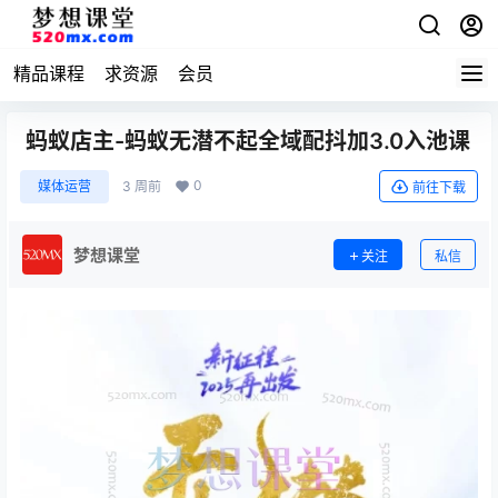
精品课程
求资源
会员
蚂蚁店主-蚂蚁无潜不起全域配抖加3.0入池课
0
媒体运营
3 周前
前往下载
梦想课堂
关注
私信