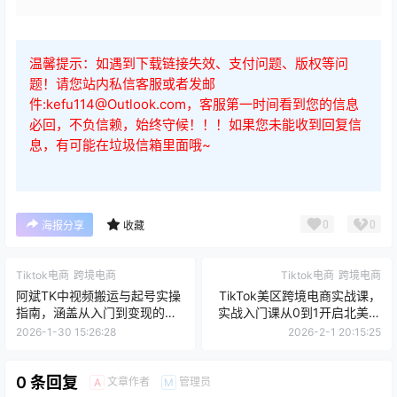
温馨提示：如遇到下载链接失效、支付问题、版权等问
题！请您站内私信客服或者发邮
件:kefu114@Outlook.com，客服第一时间看到您的信息
必回，不负信赖，始终守候！！！如果您未能收到回复信
息，有可能在垃圾信箱里面哦~
0
0
海报分享
收藏
Tiktok电商
跨境电商
Tiktok电商
跨境电商
阿斌TK中视频搬运与起号实操
TikTok美区跨境电商实战课，
指南，涵盖从入门到变现的全
实战入门课从0到1开启北美小
流程
店
2026-1-30 15:26:28
2026-2-1 20:15:25
0 条回复
文章作者
管理员
A
M