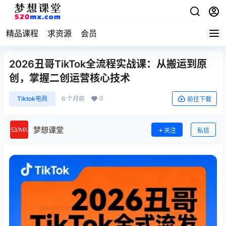
精品课程
求资源
会员
2026丑哥TikTok全流程实战课：从搬运到原
创，掌握二创运营核心技术
0
Tiktok电商
6 个月前
前往下载
梦想课堂
关注
私信