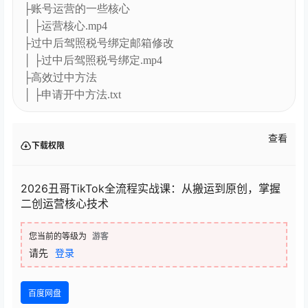
├账号运营的一些核心
│ ├运营核心.mp4
├过中后驾照税号绑定邮箱修改
│ ├过中后驾照税号绑定.mp4
├高效过中方法
│ ├申请开中方法.txt
查看
下载权限
2026丑哥TikTok全流程实战课：从搬运到原创，掌握
二创运营核心技术
您当前的等级为
游客
请先
登录
百度网盘