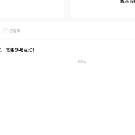
百度网盘
下载链接失效、支付问题、版权等问题！请您站内私信客服或者发邮
Outlook.com，客服第一时间看到您的信息必回，不负信赖，始终守
垃圾信箱里面哦~
实战课程：从0到1精通三大
2025年12月推易电商淘宝
统掌握
M
管理员