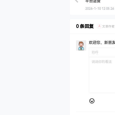
温馨提示：如遇到
件:kefu114@
回复信息，有可能在
国内电商
市场营销
大江餐饮外卖运营
平台运营
2026-1-10 12:05:26
0 条回复
A
文章作者