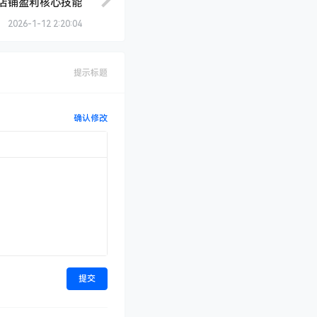
候！！！如果您未能收到
国内电商
淘宝电商
实战线下课：3天系
店铺盈利核心技能
2026-1-12 2:20:04
提示标题