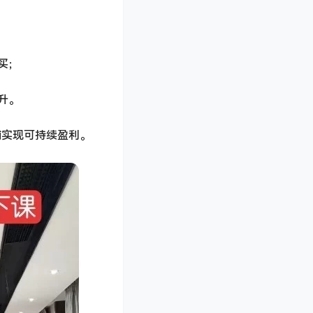
买；
升。
铺实现可持续盈利。