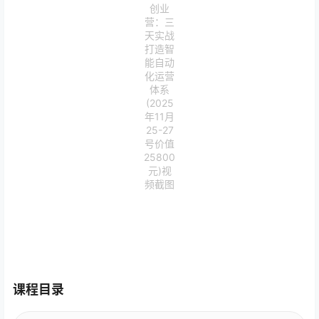
创业
营：三
天实战
打造智
能自动
化运营
体系
(2025
年11月
25-27
号价值
25800
元)视
频截图
课程目录