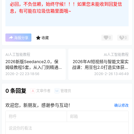
必回，不负信赖，始终守候！！！如果您未能收到回复信
息，有可能在垃圾信箱里面哦~
0
0
海报分享
收藏
AI人工智能教程
AI人工智能教程
2026新版Seedance2.0，保
2026年AI短视频与智能文案实
姆级教程5套，从入门到精通
战课：用豆包2.0打造实体获客
的AI影视创作全栈指南
新体系
2026-2-22 23:18:56
2026-2-26 13:46:49
0 条回复
文章作者
管理员
A
M
欢迎您，新朋友，感谢参与互动！
确认修改