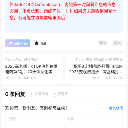
件:kefu114@Outlook.com，客服第一时间看到您的信息
必回，不负信赖，始终守候！！！如果您未能收到回复信
息，有可能在垃圾信箱里面哦~
0
0
海报分享
收藏
Tiktok电商
跨境电商
Tiktok电商
精品课程
跨境电商
2025高老师TIKTOK深圳跨境
职场B计划阿耀-打爆TiktoK-
电商第2期：20天体系化实
2025变现陪跑营：零基础打爆
战，掌握TikTok Shop运营与
东南亚市场，从开店到盈利系
2026-1-1 13:48:04
2026-1-4 10:47:35
变现
统实操指南
0 条回复
文章作者
管理员
A
M
欢迎您，新朋友，感谢参与互动！
确认修改