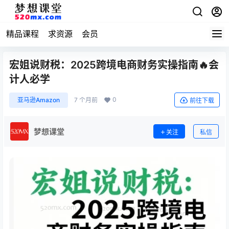
精品课程
求资源
会员
宏姐说财税：2025跨境电商财务实操指南🔥会
计人必学
0
亚马逊Amazon
7 个月前
前往下载
梦想课堂
关注
私信