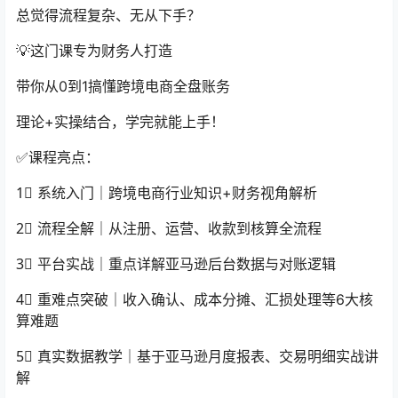
总觉得流程复杂、无从下手？
💡这门课专为财务人打造
带你从0到1搞懂跨境电商全盘账务
理论+实操结合，学完就能上手！
✅课程亮点：
1⃣️ 系统入门｜跨境电商行业知识+财务视角解析
2⃣️ 流程全解｜从注册、运营、收款到核算全流程
3⃣️ 平台实战｜重点详解亚马逊后台数据与对账逻辑
4⃣️ 重难点突破｜收入确认、成本分摊、汇损处理等6大核
算难题
5⃣️ 真实数据教学｜基于亚马逊月度报表、交易明细实战讲
解