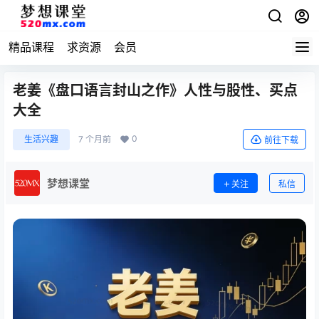
精品课程
求资源
会员
老姜《盘口语言封山之作》人性与股性、买点
大全
0
生活兴趣
7 个月前
前往下载
梦想课堂
关注
私信