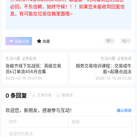
必回，不负信赖，始终守候！！！如果您未能收到回复信
息，有可能在垃圾信箱里面哦~
0
0
海报分享
收藏
生活兴趣
证券投资
生活兴趣
证券投资
张峻齐线下实战班：高级交易
趋势交易培训课程：交易成牛
员k订单流456月合集
股+起爆点战法
2025-12-10 13:07:54
2025-12-15 20:12:28
0 条回复
文章作者
管理员
A
M
欢迎您，新朋友，感谢参与互动！
确认修改