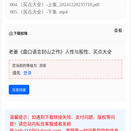
004.《买点大全》-上集_20241228235710.pdf
005.《买点大全》-下集 .mp4
查看
下载权限
老姜《盘口语言封山之作》人性与股性、买点大全
您当前的等级为
游客
请先
登录
百度网盘
温馨提示：如遇到下载链接失效、支付问题、版权等问
题！请您站内私信客服或者发邮
件:kefu114@Outlook.com，客服第一时间看到您的信息