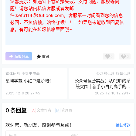
题！请您站内私信客服或者发邮
件:kefu114@Outlook.com，客服第一时间看到您的信息
必回，不负信赖，始终守候！！！如果您未能收到回复信
息，有可能在垃圾信箱里面哦~
0
0
海报分享
收藏
媒体运营
小红书电商
公众号运营
媒体运营
星屿学苑·小红书进阶培训
公众号运营实战：从0到1的系
统突围 | 新手小白到高手的完
整成长路径
2025-12-9 20:27:45
2025-12-10 12:29:17
0 条回复
文章作者
管理员
A
M
欢迎您，新朋友，感谢参与互动！
确认修改