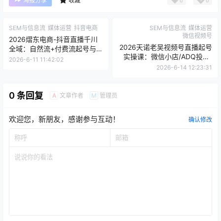
温馨提示：如遇到下载链接失效、支付问题、版权等问
题！请您站内私信客服或者发邮
件:kefu114@Outlook.com，客服第一时间看到您的信息
必回，不负信赖，始终守候！！！如果您未能收到回复信
息，有可能在垃圾信箱里面哦~
0
0
海报分享
收藏
SEM与信息流
媒体运营
抖音电商
SEM与信息流
媒体运营
微信视频号
2026熠东电商-抖音直播千川
2026天诺老吴视频号直播起号
全域：自然流+付费流起号与
实操课：微信小店/ADQ投放/
ROI优化指南
2026-6-11 11:42:02
私域引流全链路运营
2026-6-14 12:23:31
0 条回复
文章作者
管理员
A
M
欢迎您，新朋友，感谢参与互动！
确认修改