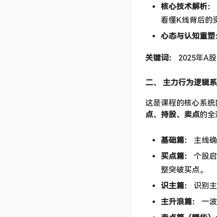
核心技术解析：​
看懂K线背后的
心态与认知重塑：
关键词：​
​ 202
二、 主力行为逻辑系
这是课程的核心系统
点、持股、卖点
的全
基础篇：​
​ 主
买点篇：​
​ 个
整突破买点。
识主篇：​
​ 识
主升浪篇：​
​ 