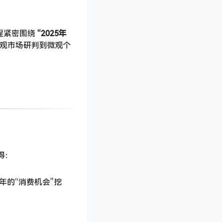
密围绕 ​
​“2025年
宏观市场研判到微观个
得：
年的“消费机会”挖