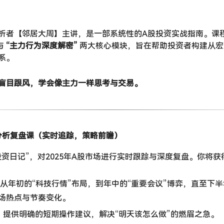
析者【邻居大周】主讲，是一部系统性的A股投资实战指南。课程紧
与 ​
​“主力行为深度解密”​
​ 两大核心模块，旨在帮助投资者构建从
系。
盲目跟风，学会像主力一样思考与交易。​
辑分析复盘课（实时追踪，策略前瞻）​
投资日记”，对2025年A股市场进行实时跟踪与深度复盘。你将获
​ 从年初的“科技行情”布局，到年中的“重要会议”博弈，直至下半
场热点与节奏变化。
​
​ 提供明确的短期操作建议，解决“明天该怎么做”的燃眉之急。