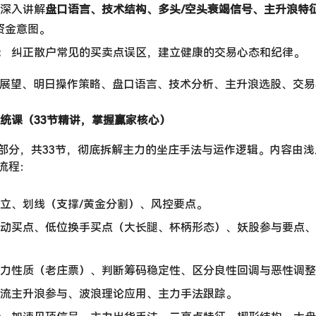
​ 深入讲解
盘口语言、技术结构、多头/空头衰竭信号、主升浪特
资金意图。
​
​ 纠正散户常见的买卖点误区，建立健康的交易心态和纪律。
5年A股展望、明日操作策略、盘口语言、技术分析、主升浪选股、交
统课（33节精讲，掌握赢家核心）​
部分，共33节，彻底拆解主力的坐庄手法与运作逻辑。内容由浅
流程：
线确立、划线（支撑/黄金分割）、风控要点。
股启动买点、低位换手买点（大长腿、杯柄形态）、妖股参与要点
别主力性质（老庄票）、判断筹码稳定性、区分良性回调与恶性调
一波流主升浪参与、波浪理论应用、主力手法跟踪。