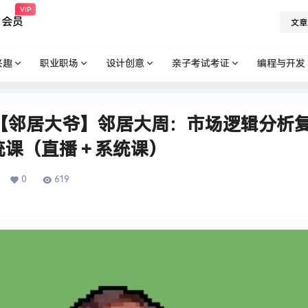
VIP
会员
文章
兴趣
职业职场
设计创意
亲子考试考证
编程与开发
026【邻居大爷】邻居大周：市场逻辑分析
统课（直播＋系统课）
0
619