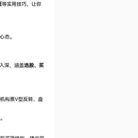
征
等实用技巧，让你
易心态。
入深，涵盖
选股、买
、机构票V型反转、盘
整。