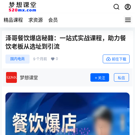
精品课程
求资源
会员
泽哥餐饮爆店秘籍：一站式实战课程，助力餐
饮老板从选址到引流
0
国内电商
9 个月前
前往下载
梦想课堂
关注
私信