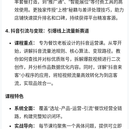
率套餐打造，到“推广通”、“智能展位”等付费工具的高
效使用。更独家传授“上榜”秘籍与差评处理技巧，助力
店铺快速提升排名和口碑，持续获得平台精准客源。
4. 抖音引流与变现：引爆线上流量新赛道
课程重点：​
​ 专为餐饮老板设计的抖音运营课。从零开
始，讲解抖音流量池规则、核心算法、变现路径。教
你如何查找并对标优质账号，拆解爆款视频进行二次
创作，并分析作品数据优化内容。同时，详解“抖音来
客”小程序的应用，将短视频流量高效转化为到店客
流，实现品效合一。
课程特色
系统全面：​
​ 覆盖“选址-产品-运营-引流”餐饮经营全链
路，构建完整知识闭环。
实战导向：​
​ 每节课均聚焦一个具体问题，提供可立即