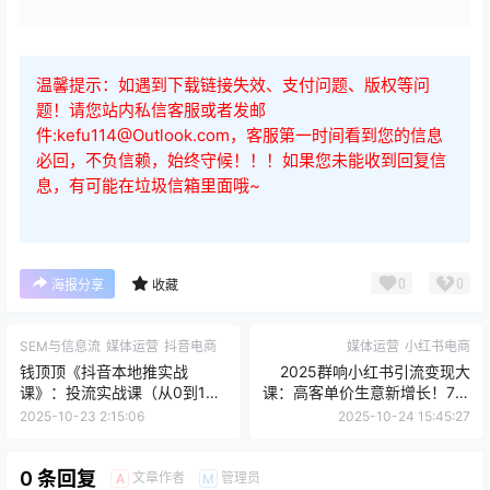
温馨提示：如遇到下载链接失效、支付问题、版权等问
题！请您站内私信客服或者发邮
件:kefu114@Outlook.com，客服第一时间看到您的信息
必回，不负信赖，始终守候！！！如果您未能收到回复信
息，有可能在垃圾信箱里面哦~
0
0
海报分享
收藏
SEM与信息流
媒体运营
抖音电商
媒体运营
小红书电商
钱顶顶《抖音本地推实战
2025群响小红书引流变现大
课》：投流实战课（从0到1掌
课：高客单价生意新增长！7月
握高投产投放）​
5-6日杭州2天1夜线下课
2025-10-23 2:15:06
2025-10-24 15:45:27
0 条回复
文章作者
管理员
A
M