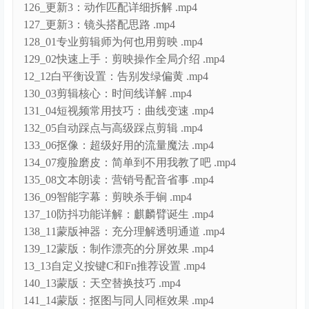
127_更新3：镜头搭配思路 .mp4
128_01专业剪辑师为何也用剪映 .mp4
129_02快速上手：剪映操作全局介绍 .mp4
12_12白平衡设置：告别发绿偏黄 .mp4
130_03剪辑核心：时间线详解 .mp4
131_04短视频常用技巧：曲线变速 .mp4
132_05自动踩点与高级踩点剪辑 .mp4
133_06抠像：超级好用的流量魔法 .mp4
134_07瘦脸磨皮：简单到不用我教了吧 .mp4
135_08文本朗读：营销号配音省事 .mp4
136_09智能字幕：剪映杀手锏 .mp4
137_10防抖功能详解：麒麟臂诞生 .mp4
138_11蒙版神器：充分理解透明通道 .mp4
139_12蒙版：制作漂亮的分屏效果 .mp4
13_13自定义按键C和Fn推荐设置 .mp4
140_13蒙版：天空替换技巧 .mp4
141_14蒙版：抠图与同人同框效果 .mp4
142_15调色：如何看懂示波器 .mp4