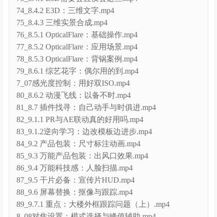
75_8.4.3 三维实景合成.mp4
76_8.5.1 OpticalFlare：基础操作.mp4
77_8.5.2 OpticalFlare：应用场景.mp4
78_8.5.3 OpticalFlare：背锅案例.mp4
79_8.6.1 综艺花字：偶尔用的到.mp4
7_07感光度控制：用好双ISO.mp4
80_8.6.2 动漫飞线：以备不时.mp4
81_8.7 插件找寻：自己动手与时俱进.mp4
82_9.1.1 PR与AE联动真的好用吗.mp4
83_9.1.2逆向学习：边改模板边进步.mp4
84_9.2 产品包装：尺寸标注动画.mp4
85_9.3 万能产品包装：出风口效果.mp4
86_9.4 万能科技感：人脸扫描.mp4
87_9.5 干片必备：宣传片HUD.mp4
88_9.6 屏幕替换：抠像与跟踪.mp4
89_9.7.1 重点：大楼外框跟踪问题（上）.mp4
8_08对焦设置：模式选择与峰值辅助.mp4
90_9.7.2 重点：大楼外框跟踪问题（下）.mp4