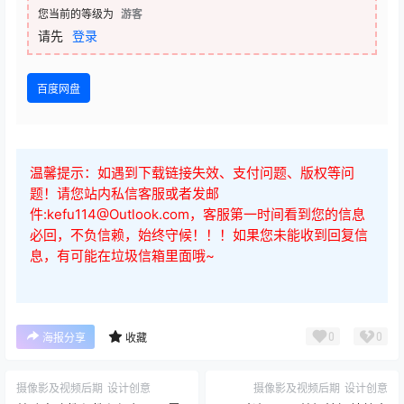
请先
登录
百度网盘
温馨提示：如遇到下载链接失效、支付问题、版权等问
题！请您站内私信客服或者发邮
件:kefu114@Outlook.com，客服第一时间看到您的信息
必回，不负信赖，始终守候！！！如果您未能收到回复信
息，有可能在垃圾信箱里面哦~
0
0
海报分享
收藏
摄像影及视频后期
设计创意
摄像影及视频后期
设计创意
剪映电脑教程教程视频：从零
一见老师2025剪辑拍摄特效全
基础到视频剪辑高手
能创作课-零基础直达职业进阶