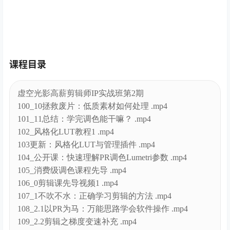
课程目录
虚空光影高薪剪辑师IP实战班第2期
100_10拯救废片：低质素材如何处理 .mp4
101_11总结：学完调色能干嘛？ .mp4
102_风格化LUT教程1 .mp4
103更新：风格化LUT与管理插件 .mp4
104_公开课：快速理解PR调色Lumetri参数 .mp4
105_消费级调色课程先导 .mp4
106_0剪辑课先导视频1 .mp4
107_1不吹不水：正确学习剪辑的方法 .mp4
108_2.1以PR为马：万能思路学会软件操作 .mp4
109_2.2剪辑之梯度变速补充 .mp4
10_10慢动作与S&Q模式 .mp4
110_3融会贯通：达芬奇剪辑秒上手 .mp4