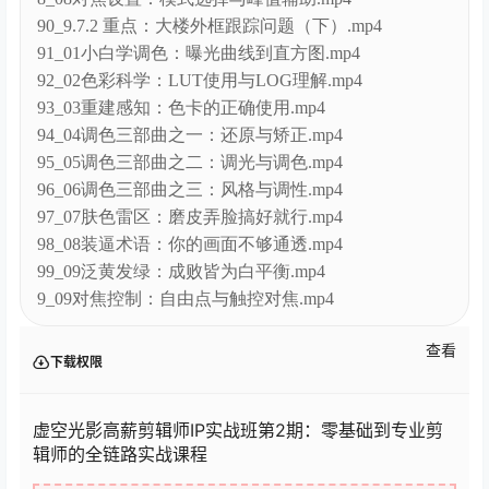
91_01小白学调色：曝光曲线到直方图.mp4
92_02色彩科学：LUT使用与LOG理解.mp4
93_03重建感知：色卡的正确使用.mp4
94_04调色三部曲之一：还原与矫正.mp4
95_05调色三部曲之二：调光与调色.mp4
96_06调色三部曲之三：风格与调性.mp4
97_07肤色雷区：磨皮弄脸搞好就行.mp4
98_08装逼术语：你的画面不够通透.mp4
99_09泛黄发绿：成败皆为白平衡.mp4
9_09对焦控制：自由点与触控对焦.mp4
查看
下载权限
虚空光影高薪剪辑师IP实战班第2期：零基础到专业剪
辑师的全链路实战课程
您当前的等级为
游客