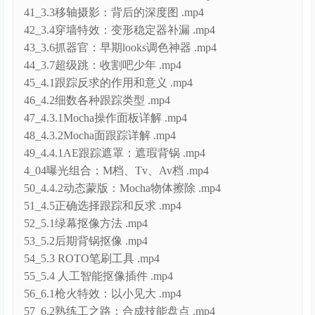
42_3.4穿墙特效：变形稳定器补漏 .mp4
43_3.6抓器官：早期looks调色神器 .mp4
44_3.7超级跳：收割吧少年 .mp4
45_4.1跟踪反求的作用和意义 .mp4
46_4.2细数各种跟踪类型 .mp4
47_4.3.1Mocha操作面板详解 .mp4
48_4.3.2Mocha面跟踪详解 .mp4
49_4.4.1AE跟踪遮罩：遮瑕背锅 .mp4
4_04曝光组合：M档、Tv、Av档 .mp4
50_4.4.2动态蒙版：Mocha物体擦除 .mp4
51_4.5正确选择跟踪和反求 .mp4
52_5.1绿幕抠像方法 .mp4
53_5.2后期背锅抠像 .mp4
54_5.3 ROTO笔刷工具 .mp4
55_5.4 人工智能抠像插件 .mp4
56_6.1枪火特效：以小见大 .mp4
57_6.2熟练工之路：合成技能盘点 .mp4
58_6.3自主找寻：教会你，饿死我 .mp4