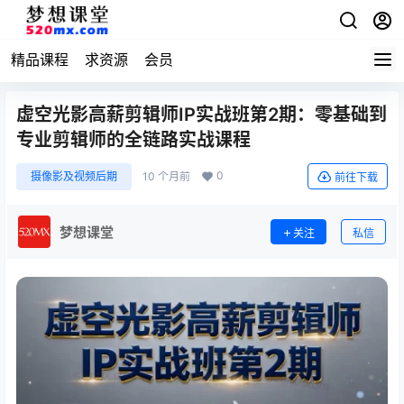
精品课程
求资源
会员
虚空光影高薪剪辑师IP实战班第2期：零基础到
专业剪辑师的全链路实战课程
0
摄像影及视频后期
10 个月前
前往下载
梦想课堂
关注
私信