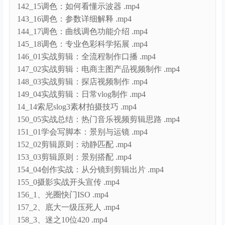
143_16调色：参数详细解释 .mp4
144_17调色：曲线调色功能介绍 .mp4
145_18调色：专业色彩科学拓展 .mp4
146_01实战剪辑：全流程制作口播 .mp4
147_02实战剪辑：电商主图产品视频制作 .mp4
148_03实战剪辑：探店视频制作 .mp4
149_04实战剪辑：日常vlog制作 .mp4
14_14索尼slog3素材拍摄技巧 .mp4
150_05实战总结：热门音乐视频剪辑思路 .mp4
151_01学会写脚本：景别与运镜 .mp4
152_02剪辑原则：动静匹配 .mp4
153_03剪辑原则：景别搭配 .mp4
154_04创作实战：从分镜到剪辑出片 .mp4
155_0摄影实战开头宣传 .mp4
156_1、光圈快门ISO .mp4
157_2、底大一级压死人 .mp4
158_3、迷之10位420 .mp4
159_4、你的第一台相机 .mp4