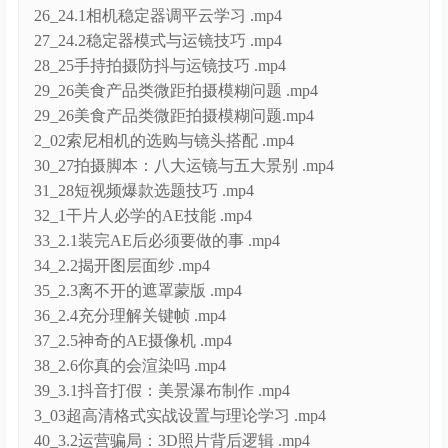
27_24.2稳定器模式与运镜技巧 .mp4
28_25手持拍摄防抖与运镜技巧 .mp4
29_26美食产品类微距拍摄模糊问题 .mp4
29_26美食产品类微距拍摄模糊问题.mp4
2_02索尼相机的选购与镜头搭配 .mp4
30_27拍摄脚本：八大运镜与五大景别 .mp4
31_28短视频爆款选题技巧 .mp4
32_1干片人必学的AE技能 .mp4
33_2.1装完AE后必须要做的事 .mp4
34_2.2揭开图层面纱 .mp4
35_2.3离不开的遮罩蒙版 .mp4
36_2.4充分理解关键帧 .mp4
37_2.5神奇的AE摄像机 .mp4
38_2.6你真的会渲染吗 .mp4
39_3.1抖音打假：美景瀑布制作 .mp4
3_03超高清格式实战设置与理论学习 .mp4
40_3.2运营骗局：3D照片背后逻辑 .mp4
41_3.3移轴摄影：背后的深度图 .mp4