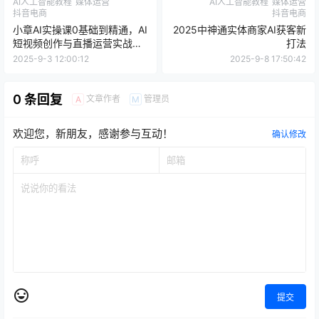
小章AI实操课0基础到精通，AI
2025中神通实体商家AI获客新
短视频创作与直播运营实战课
打法
程
2025-9-3 12:00:12
2025-9-8 17:50:42
0 条回复
文章作者
管理员
A
M
欢迎您，新朋友，感谢参与互动！
确认修改
提交