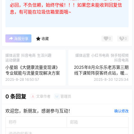
必回，不负信赖，始终守候！！！如果您未能收到回复信
息，有可能在垃圾信箱里面哦~
0
0
海报分享
收藏
媒体运营
抖音电商
生活兴趣
媒体运营
小红书电商
快手短视频
运动健康
抖音电商
小星姐《大健康流量变现课》
2025年8月众乐乐老苏第三期
专业赋能与流量变现解决方案
线下课矩阵获客终点站，暖心
窝的分享流量底层逻辑
2025-8-28 16:50:57
2025-8-30 12:25:34
0 条回复
文章作者
管理员
A
M
欢迎您，新朋友，感谢参与互动！
确认修改