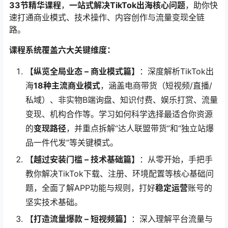
33节精华课程
，​
一站式解决TikTok出海核心问题
，助你快
速打通商业模式、技术操作、内容创作与流量变现全链
路。
课程系统覆盖六大关键维度：​
​【纵览全局业态 – 商业模式篇】​
​：深度解析TikTok出
海
18种主流商业模式
，涵盖电商带货（短视频/直播/
私域）、非实物B端询盘、知识付费、娱乐打赏、流量
变现、机构合作等。学习如何科学选择最适合你资源
的
变现路径
，并重点拆解“达人联盟带货”和“独立站爆
品一件代发”等关键模式。
​【越过安装门槛 – 技术基础篇】​
​：从零开始，手把手
教你解决TikTok下载、注册、环境配置等核心基础问
题，全面了解APP功能与规则，打好
稳定运营
账号的
坚实技术基础。
​【打造流量爆款 – 短视频篇】​
​：深入理解平台流量与