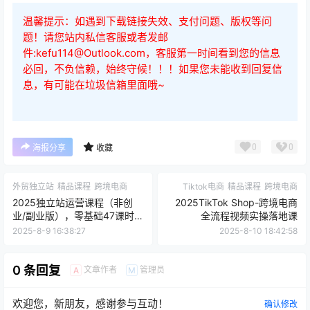
温馨提示：如遇到下载链接失效、支付问题、版权等问
题！请您站内私信客服或者发邮
件:kefu114@Outlook.com，客服第一时间看到您的信息
必回，不负信赖，始终守候！！！如果您未能收到回复信
息，有可能在垃圾信箱里面哦~
0
0
海报分享
收藏
外贸独立站
精品课程
跨境电商
Tiktok电商
精品课程
跨境电商
2025独立站运营课程（非创
2025TikTok Shop-跨境电商
业/副业版），零基础47课时掌
全流程视频实操落地课
握Shopify建站、数据分析、广
2025-8-9 16:38:27
2025-8-10 18:42:58
告投放与副业变现技能
0 条回复
文章作者
管理员
A
M
欢迎您，新朋友，感谢参与互动！
确认修改