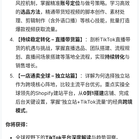
风控机制，掌握精准
账号定位
与做号策略。学习高效
的
选品方法
，精通带货短视频的脚本创作、素材处
理、剪辑制作（含外语口播）等核心技能，批量打造
爆款视频获取流量。
​【持续稳定转化 – 直播带货篇】​
​：剖析TikTok直播带
货的机遇与挑战，掌握直播选品、团队搭建、流程规
划、直播间场景搭建等落地全流程，实现
持续转化
与
销售增长。
​【一店通卖全球 – 独立站篇】​
​：详解为何选择独立站
作为跨境核心阵地，比较主流平台优劣。重点实操全
球领先的Shopify建站平台，从
0到1搭建
店铺、完成
后台关键设置，掌握“独立站+TikTok流量”的经典
跨境
模式
。
你将获得：​
全球视野下的
TikTok平台深度解读
与趋势洞察。