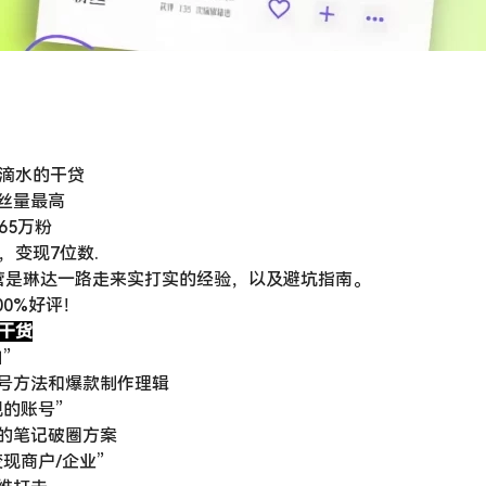
一滴水的干贷
丝量最高
65万粉
，变现7位数.
营是琳达一路走来实打实的经验，以及避坑指南。
00%好评！
程干货
”
号方法和爆款制作理辑
的账号”
的笔记破圈方案
现商户/企业”