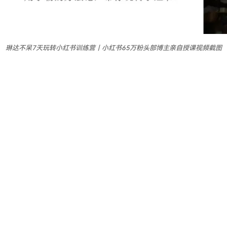
琳达不呆7天玩转小红书训练营｜小红书65万粉头部博主亲自授课视频截图