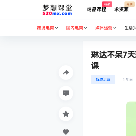
精品
寻找
精品课程
求资源
跨境电商
国内电商
媒体运营
生活
琳达不呆7
课
媒体运营
1 年前