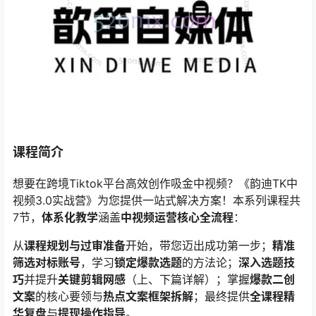
课程简介
想要在跨境Tiktok平台高效创作吸金中视频？《韵迪TK中
视频3.0实战营》为您提供一站式解决方案！本系列课程共
7节，​
体系化教学
涵盖
中视频运营核心全流程
​：
从
课程规划与过审准备
开始，带您迈出成功第一步；
精准
筛选对标账号
，学习
锁定爆款选题
的方法论；
深入选题技
巧
并提升
关键剪辑网感
​（上、下篇详解）；掌握
爆款二创
文案
的核心要领与
热点文案框架拆解
；最终提供
全课程精
华复盘
与
提现操作指导
。