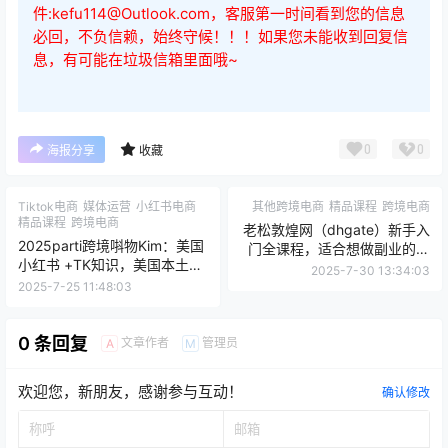
件:kefu114@Outlook.com，客服第一时间看到您的信息
必回，不负信赖，始终守候！！！如果您未能收到回复信
息，有可能在垃圾信箱里面哦~
0
0
海报分享
收藏
Tiktok电商
媒体运营
小红书电商
其他跨境电商
精品课程
跨境电商
精品课程
跨境电商
老松敦煌网（dhgate）新手入
2025parti跨境唞物Kim：美国
门全课程，适合想做副业的你
小红书 +TK知识，美国本土电
们
2025-7-30 13:34:03
商技术技术
2025-7-25 11:48:03
0 条回复
文章作者
管理员
A
M
欢迎您，新朋友，感谢参与互动！
确认修改