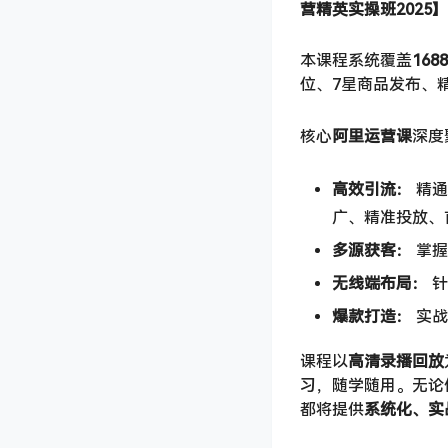
营精英实操班2025】​
本课程系统覆盖
16
位、7星商品发布、
核心
阿里运营课
深度
高效引流：​
​ 精通 
广、精准投放、
多源获客：​
​ 掌握
无线端布局：​
​
爆款打造：​
​ 实
课程以
高清录播回放
习，随学随用。无论
都将提供
系统化、实