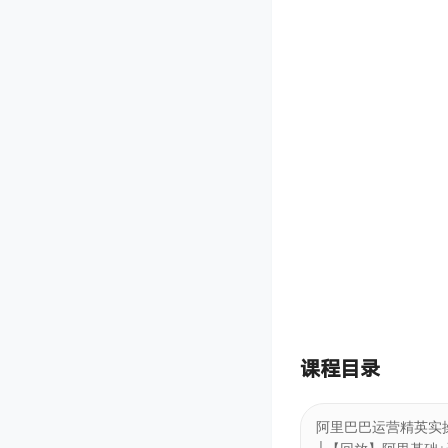
课程目录
阿里巴巴运营精英实操班
├【回放】阿里基础+
001.1.1688定位及
002.2.7星优质商品的
003.3.商品定价及商
004.4.1688交易管理