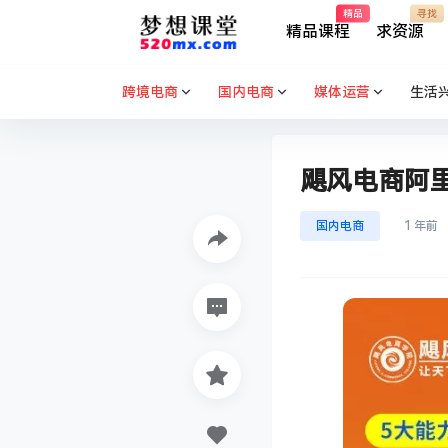
精品
寻找
精品课程
求资源
跨境电商
国内电商
媒体运营
生活
飓风电商阿
国内电商
1 年前