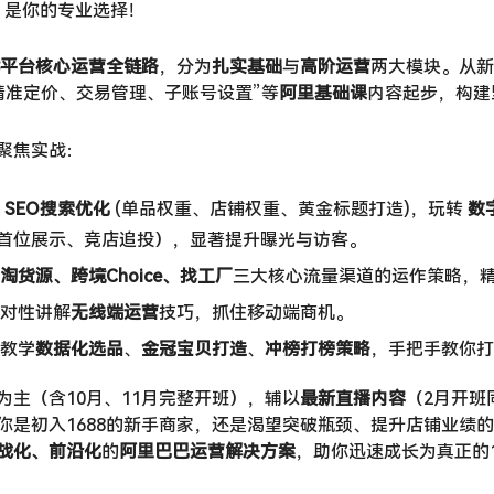
​ 是你的专业选择！
88平台核心运营全链路
，分为
扎实基础
与
高阶运营
两大模块。从新
精准定价、交易管理、子账号设置”等
阿里基础课
内容起步，构建
聚焦实战：
​
SEO搜索优化
​ (单品权重、店铺权重、黄金标题打造)，玩转 ​
数
首位展示、竞店追投），显著提升曝光与访客。
淘货源、跨境Choice、找工厂
三大核心流量渠道的运作策略，
 针对性讲解
无线端运营
技巧，抓住移动端商机。
战教学
数据化选品
、
金冠宝贝打造
、
冲榜打榜策略
，手把手教你打
为主（含10月、11月完整开班），辅以
最新直播内容
​（2月开
你是初入1688的新手商家，还是渴望突破瓶颈、提升店铺业绩
战化、前沿化
的
阿里巴巴运营解决方案
，助你迅速成长为真正的1