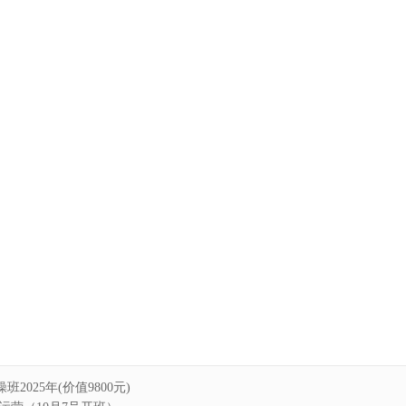
2025年(价值9800元)
运营（10月7号开班）
店铺设置【阿里基础课】10.07.mp4
发布【阿里基础课】10.09.mp4
品设置【阿里基础课】10.11.mp4
【阿里基础课】10.14.mp4