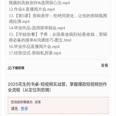
10.作业3-选用留审稿.mp4
11.嘉宾分享-橙子：躺着随手拍出爆款视频，流淌类短
视频的高效创作&选用留心法.mp4
12.作业4-直播阅片会.mp4
13.【第5课】剪辑美学：拒绝同质化，让你的剪辑氛围
感拉满.mp4
14.毕业作品-选用留审稿会.mp4
15.【学姐加餐】予希：从跪着改稿到站着收钱，剪辑
师必备的接单&沟通技巧-图文.html
16.毕业作品直播阅片会.mp4
17.结营仪式-剪辑私房课.mp4
查看
下载权限
2025花生的书桌-短视频实战营，掌握爆款短视频创作
全流程（从定位到剪辑）​
您当前的等级为
游客