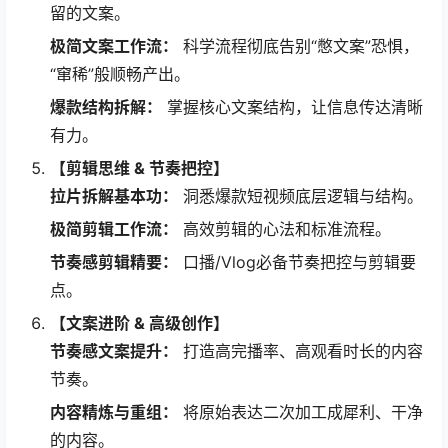
留的文案。
极简文案工作流：​
​ 科学流程彻底告别“憋文案”恐惧，
“窜稀”般顺畅产出。
爆款结构拆解：​
​ 掌握核心文案结构，让信息传达清晰
有力。
​【剪辑思维 & 节奏把控】​
拉片拆解基本功：​
​ 洞悉爆款短视频底层逻辑与结构。
极简剪辑工作流：​
​ 高效剪辑的心法和标准流程。
节奏感剪辑精要：​
​ 口播/Vlog必备节奏把控与剪辑要
点。
​【文案进阶 & 高级创作】​
节奏感文案提升：​
​ 打造高完播率、高观看时长的内容
节奏。
内容精炼与重组：​
​ 将原始表达二次加工成犀利、干净
的内容。