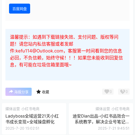
请先
登录
百度网盘
温馨提示：如遇到下载链接失效、支付问题、版权等问
题！请您站内私信客服或者发邮
件:kefu114@Outlook.com，客服第一时间看到您的信息
必回，不负信赖，始终守候！！！如果您未能收到回复信
息，有可能在垃圾信箱里面哦~
0
0
海报分享
收藏
媒体运营
小红书电商
媒体运营
小红书电商
Ladyboss全域运营21天小红
迪安Dian出品-小红书品效合一
书成长变现+全域操盘孵化
系统教学，解决企业号笔记、