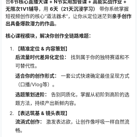
合
6节核心直播大课 + N节实用加餐课 + 高能实战作业 +
无限次1V1辅导
，用 ​
6天（21天沉浸学习）​
​ 带你系统掌握
短视频创作的核心“道法器术”，让你从定位迷茫到
亲手创作
出具备爆款潜力的作品
。
核心课程模块，解决你创作全链路难题：​
​【精准定位 & 内容策划】​
后流量时代差异化定位：​
​ 找到属于你的独特赛道和不
可替代性。
适合你的创作形式：​
​ 一套公式快速确定最佳呈现方式
（口播/Vlog等）。
选题策划进阶：​
​ 告别同质化，掌握从初阶到高阶的选
题方法，持续产出新鲜内容。
​【表达筑基 & 镜头表现】​
流淌式创作：​
​ 激发表达欲，让创作像呼吸一样自然流
畅。