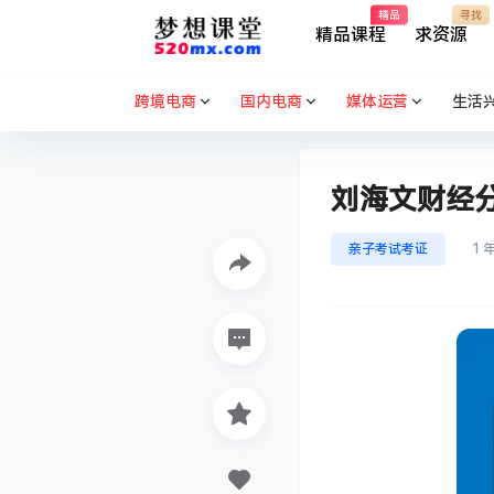
精品
寻找
精品课程
求资源
跨境电商
国内电商
媒体运营
生活
刘海文财经
亲子考试考证
1 