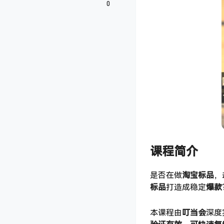
0
课程简介
是否在做
淘宝标品
，
标品
打造成稳定
爆款
本课程由
叮当会
深度