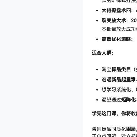
款的阶梯式打法
大佬操盘术四：
裂变放大术：2
本批量放大成功
高效优化策略：​
适合人群：​
淘宝
标品类目
​
遭遇
新品起量难
想学习系统化、
渴望通过
矩阵化
学完这门课，你将收获
告别标品同质化
困局
于单点问题，建立起