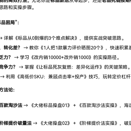
制的高效打法
。无论你是
标品新店
从零起步，还是
老品死链接期
思路和实操步骤。
品困局”：​
​ → 详解《标品从0到爆的3个难点解决》，提供实战突破思路。
，转化差？​
​ → 教你《1人把1款暴力评价晒图20个》，快速积
乏力？​
​ → 学习《改内销10000+改外销1000》的实操路径。
竞争力？​
​ → 掌握《让标品死灰复燃：差异化运作》的关键策略
​ → 利用《高低价SKU：兼顾点击率+投产》技巧，玩转定价杠
方法论：​
百款淘沙法
​ → 《大佬标品操盘01》 + 《百款淘沙法实操》，
阶梯提价破量法
​ → 《大佬操盘02》 + 《阶梯提价法实操》，