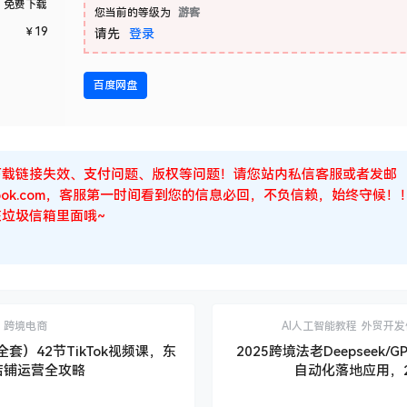
标品操盘01：百款淘沙法.mp4
淘沙法：标品从0干到爆.mp4
标品操盘02：阶梯提价破量法.mp4
提价破量法：标品从0干到爆.mp4
裂变：1款裂变成20个链接.mp4
个链接全站推广：高投产操作.mp4
标品操盘04：小爆款矩阵法.mp4
逐级优化：7天打包优化法.mp4
标品从0到爆的合理抉择.mp4
终极推广.mp4
2025叮当会70期淘宝：标品干爆，突破标品困局
王的系统解法！​
免费下载
免费下载
您当前的等级为
游客
￥
19
请先
登录
百度网盘