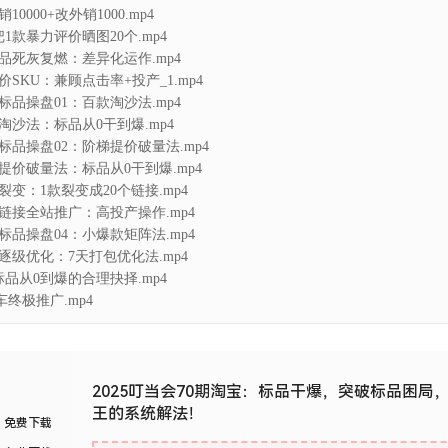
品干爆
从0到爆的3个难点解决.mp4
0000+改外销1000.mp4
把1款暴力评价晒图20个.mp4
标品死灰复燃：差异化运作.mp4
价SKU：兼顾点击率+投产_1.mp4