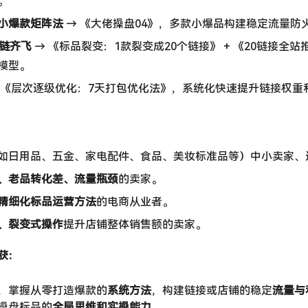
。
小爆款矩阵法
​ → 《大佬操盘04》，多款小爆品构建稳定流量防
0链齐飞
​ → 《标品裂变：1款裂变成20个链接》 + 《20链接全
模型。
​ 《层次逐级优化：7天打包优化法》，系统化快速提升链接权重
（如日用品、五金、家电配件、食品、美妆标准品等）中小卖家、
、老品转化差、流量瓶颈
的卖家。
精细化标品运营方法
的电商从业者。
、裂变式操作
提升店铺整体销售额的卖家。
：​
，掌握从零打造爆款的
系统方法
，构建链接或店铺的稳定
流量与
操盘标品的
全局思维和实操能力
。