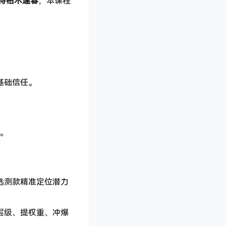
待枯木逢春
，本课程
累基础信任。
。
杆。
海选测款精准定位潜力
破层级、提权重、冲爆