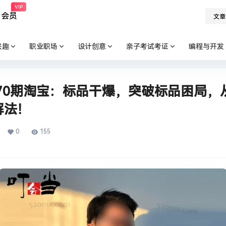
VIP
会员
文章
兴趣
职业职场
设计创意
亲子考试考证
编程与开发
会70期淘宝：标品干爆，突破标品困局
法！​
0
155