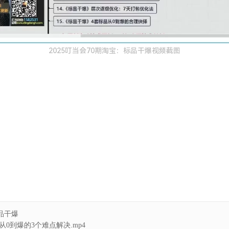
2025叮当会70期淘宝：标品干爆视频截图