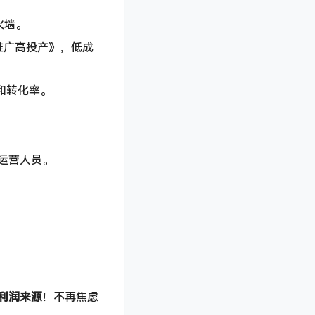
火墙。
站推广高投产》，低成
和转化率。
运营人员。
利润来源
​！不再焦虑