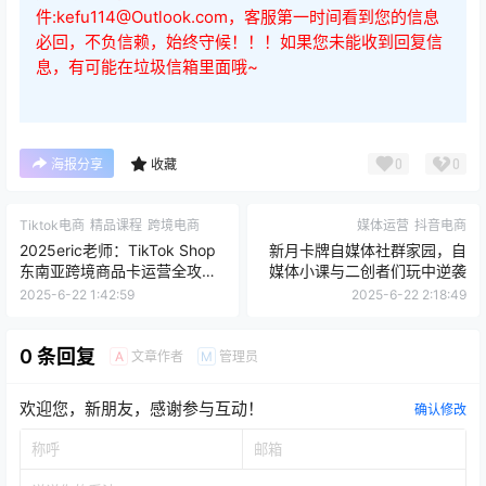
件:kefu114@Outlook.com，客服第一时间看到您的信息
必回，不负信赖，始终守候！！！如果您未能收到回复信
息，有可能在垃圾信箱里面哦~
0
0
海报分享
收藏
Tiktok电商
精品课程
跨境电商
媒体运营
抖音电商
2025eric老师：TikTok Shop
新月卡牌自媒体社群家园，自
东南亚跨境商品卡运营全攻略
媒体小课与二创者们玩中逆袭
（含无货源模式）23节
2025-6-22 1:42:59
2025-6-22 2:18:49
0 条回复
文章作者
管理员
A
M
欢迎您，新朋友，感谢参与互动！
确认修改