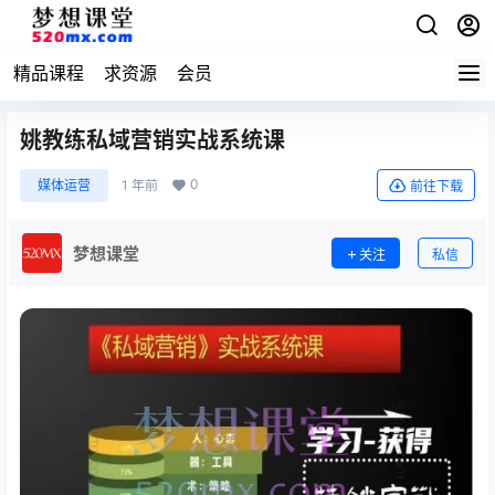
精品课程
求资源
会员
姚教练私域营销实战系统课
0
媒体运营
1 年前
前往下载
梦想课堂
关注
私信