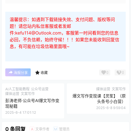
温馨提示：如遇到下载链接失效、支付问题、版权等问
题！请您站内私信客服或者发邮
件:kefu114@Outlook.com，客服第一时间看到您的信息
必回，不负信赖，始终守候！！！如果您未能收到回复信
息，有可能在垃圾信箱里面哦~
0
0
海报分享
收藏
AI人工智能教程
公众号运营
媒体运营
文案写作
媒体运营
文案写作
爆文写作变现课【灵笙】（原
彭涛老师·公众号AI爆文写作变
头条号小白营）
现秘籍
2025-6-8 9:59:04
2025-6-4 17:01:12
0 条回复
文章作者
管理员
A
M