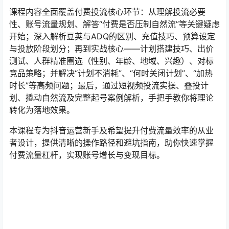
课程内容全面覆盖付费投流核心环节：从理解投流必要
性、账号流量规划、解答“付费是否压制自然流”等关键疑虑
开始；深入解析豆荚与ADQ的区别、充值技巧、预算设定
与投放阶段划分；再到实战核心——计划搭建技巧、出价
测试、人群精准圈选（性别、年龄、地域、兴趣）、对标
竞品策略；并解决“计划不消耗”、“何时关闭计划”、“加热
时长”等高频问题；最后，通过短视频投流实操、叠投计
划、撬动自然流及完整起号案例解析，手把手教你将理论
转化为落地效果。
本课程专为抖音运营新手及希望提升付费流量效率的从业
者设计，提供清晰的操作路径和避坑指南，助你快速掌握
付费流量杠杆，实现账号增长与变现目标。