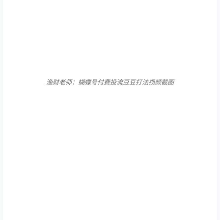
渔财老师：蝴蝶号付费投流豆豆打法视频截图