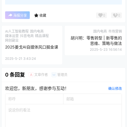
0
0
海报分享
收藏
AI人工智能教程
国内电商
国内电商
市场营销
媒体运营
抖音电商
精品课程
胡兴明：零售转型 | 新零售的
网创副业
思维、策略与做法
2025姜戈AI自媒体风口掘金课
2025-5-23 16:56:14
2025-5-21 3:43:24
0 条回复
文章作者
管理员
A
M
欢迎您，新朋友，感谢参与互动！
确认修改