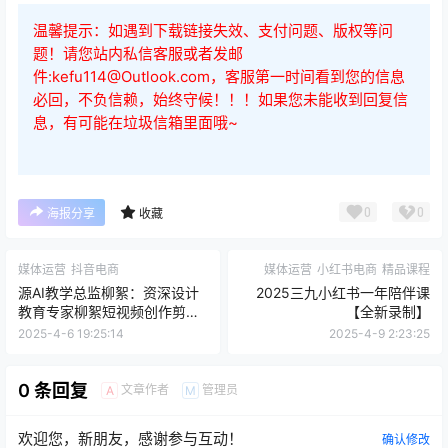
温馨提示：如遇到下载链接失效、支付问题、版权等问
题！请您站内私信客服或者发邮
件:kefu114@Outlook.com，客服第一时间看到您的信息
必回，不负信赖，始终守候！！！如果您未能收到回复信
息，有可能在垃圾信箱里面哦~
0
0
海报分享
收藏
媒体运营
抖音电商
媒体运营
小红书电商
精品课程
源AI教学总监柳絮：资深设计
2025三九小红书一年陪伴课
教育专家柳絮短视频创作剪辑
【全新录制】
运营课
2025-4-6 19:25:14
2025-4-9 2:23:25
0 条回复
文章作者
管理员
A
M
欢迎您，新朋友，感谢参与互动！
确认修改