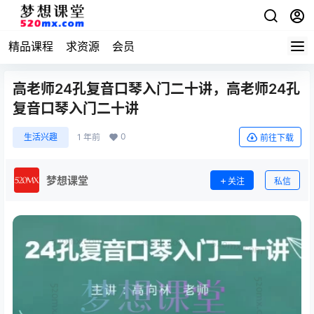
精品课程
求资源
会员
高老师24孔复音口琴入门二十讲，高老师24孔
复音口琴入门二十讲
0
生活兴趣
1 年前
前往下载
梦想课堂
关注
私信