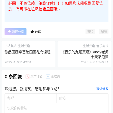
必回，不负信赖，始终守候！！！如果您未能收到回复信
息，有可能在垃圾信箱里面哦~
0
0
海报分享
收藏
书法美术
生活兴趣
生活兴趣
音乐舞蹈
悠然国画零基础国画花鸟课程
《音乐的九阳真经》Andy老师
十天陪跑营
2025-4-6 11:42:31
2025-4-6 15:46:34
0 条回复
文章作者
管理员
A
M
欢迎您，新朋友，感谢参与互动！
确认修改