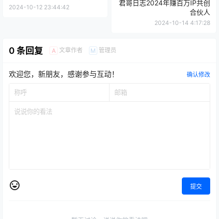
媒体运营
快手短视频
公众号运营
国内电商
媒体运营
小红书电商
抖音电商
文案写作
群响刘恩毅视频号直播全案操
知乎自媒体
精品课程
网创副业
盘课每个公司都值得拥有一个
君哥日志2024年赚百万IP共创
私域双十一
2024-10-12 23:44:42
合伙人
2024-10-14 4:17:28
0 条回复
文章作者
管理员
A
M
欢迎您，新朋友，感谢参与互动！
确认修改