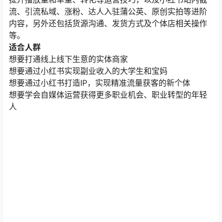
（封面、标题、文案、素材处理及视频剪辑）、挂链接、
话题注意事项、发布实操与标准、后期维护等内容。同
时，深入讲解增加笔记曝光度、蹭流量、出单数据分析、
提升播放量和单量、转化等运营技巧，以及小红书站内截
流、引流私域、涨粉、达人入驻蒲公英、原创实拍等进阶
内容，另外还包括货源沟通、发货方式及个体店相关操作
等。
适合人群
想要打通线上线下生意的实体商家
想要通过小红书实现副业收入的大学生和宝妈
想要通过小红书打造IP，实现精准流量获客的新个体
想要学会自媒体运营获得更多职业机会、职业转型的年轻
人