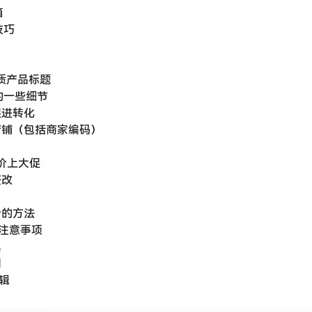
箱
技巧
质产品标题
的一些细节
促进转化
店铺（包括商家编码）
原价上大促
整改
价的方法
服注意事项
具
划
辑