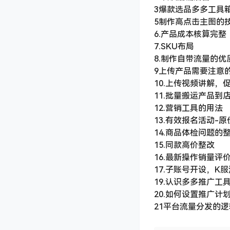
3爆款选品多多工具
5制作高点击主图的
6.产品成本核算完整
7.SKU布局
8.制作自带流量的优
9上传产品需要注意
10.上传视频讲解，
11.批量搬运产品到
12.营销工具的用法
13.有效报名活动-
14.商品体检问题的
15.同款高价整改
16.最新操作销量评
17.子账号开设，K
19.认识多多推广工
20.如何设置推广计
21平台流量分发的逻